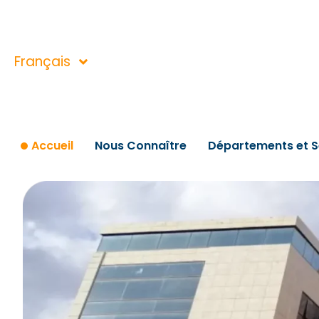
Aller
au
English
contenu
Français
العربية
Accueil
Nous Connaître
Départements et S