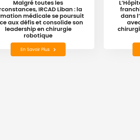
Malgré toutes les
L’Hôpit
rconstances, IRCAD Liban : la
franch
rmation médicale se poursuit
dans l
ce aux défis et consolide son
avec
leadership en chirurgie
chirurg
robotique
En Savoir Plus